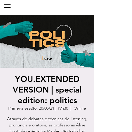
YOU.EXTENDED
VERSION | special
edition: politics
Primeira sessão: 20/05/21 | 19h30
  |  
Online
Através de debates e técnicas de listening,
pronúncia e oratória, as professoras Aline
Coutinho e Antonia Mauler irão trabalhar