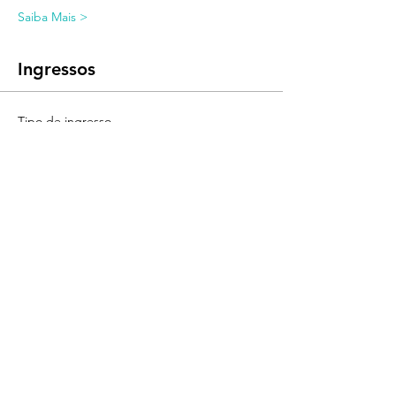
Saiba Mais >
Ingressos
Tipo de ingresso
YEV UNLIMITED
Mais informações
Preço
R$ 580,00
Quantidade
Total
R$ 0,00