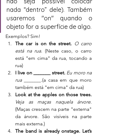
não seja possível colocar 
nada “dentro” dele). Também 
usaremos "on" quando o 
objeto for a superfície de algo.
Exemplos? Sim!
The car is on the street.
 O carro 
está na rua. 
(Neste caso, o carro 
está "em cima" da rua, tocando a 
rua)
I live on _______ street.
Eu moro na 
rua _______.
(a casa em que moro 
também está "em cima" da rua)
Look at the apples on those trees.
Veja as maças naquela árvore.
(Maças crescem na parte "externa" 
da árvore. São visíveis na parte 
mais externa.)
The band is already onstage. Let’s 