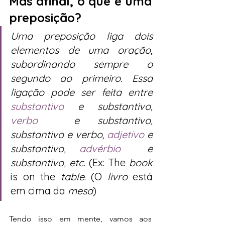
Mas afinal, o que é uma 
preposição?
Uma preposição liga dois 
elementos de uma oração, 
subordinando sempre o 
segundo ao primeiro. Essa 
ligação pode ser feita entre  
substantivo
 e substantivo, 
verbo
  e substantivo, 
substantivo e verbo, 
adjetivo
 e 
substantivo, 
advérbio
  e 
substantivo, etc.
 (Ex: The 
book
is on the 
table
. (O 
livro
 está 
em cima da 
mesa
)
Tendo isso em mente, vamos aos 