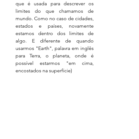
que é usada para descrever os 
limites do que chamamos de 
mundo. Como no caso de cidades, 
estados e países, novamente 
estamos dentro dos limites de 
algo. E diferente de quando 
usarmos "Earth", palavra em inglês 
para Terra, o planeta, onde é 
possível estarmos "em cima, 
encostados na superfície)
Mas como sabemos, todas as regras 
têm exceções. Então vamos a elas.
EXCEÇÃO 
#1
Tecnologia e meios de comunicação
Se pensarmos nos componentes de 
uma televisão, ou celular, iremos nos 
referir a eles com a preposição "in"