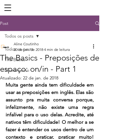
Post
Todos os posts
Aline Coutinho
Todos os posts
20 de jan. de 2018
4 min de leitura
The Basics - Preposições de
The Basics
espaço: on/in - Part 1
Nivelamento
Atualizado:
22 de jan. de 2018
Muita gente ainda tem dificuldade em 
usar as preposições em inglês. Elas são 
assunto pra muita conversa porque, 
infelizmente, não existe uma regra 
infalível para o uso delas. Acredite, até 
nativos têm dificuldade! O melhor a se 
fazer é entender os usos dentro de um 
contexto e praticar, praticar muito! 