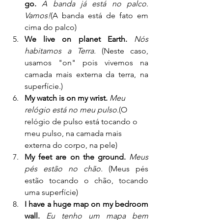
go.
A banda já está no palco. 
Vamos!
(A banda está de fato em 
cima do palco)
We live on planet Earth.
Nós 
habitamos a Terra.
 (Neste caso, 
usamos "on" pois vivemos na 
camada mais externa da terra, na 
superfície.)
My watch is on my wrist. 
Meu 
relógio está no meu pulso.
(O 
relógio de pulso está tocando o 
meu pulso, na camada mais 
externa do corpo, na pele)
My feet are on the ground.
Meus 
pés estão no chão. 
(Meus pés 
estão tocando o chão, tocando 
uma superfície)
I have a huge map on my bedroom 
wall.
Eu tenho um mapa bem 