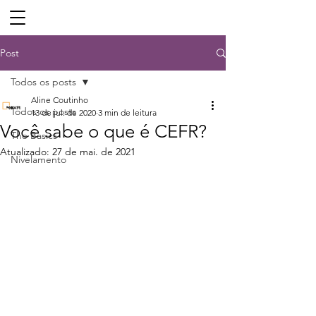
Post
Todos os posts
Aline Coutinho
Todos os posts
13 de jul. de 2020
3 min de leitura
Você sabe o que é CEFR?
The Basics
Atualizado:
27 de mai. de 2021
Nivelamento